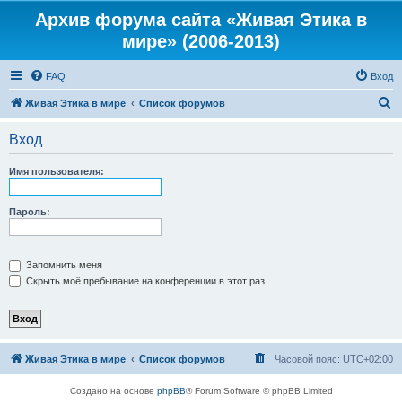
Архив форума сайта «Живая Этика в
мире» (2006-2013)
FAQ
Вход
П
Живая Этика в мире
Список форумов
о
Вход
и
с
Имя пользователя:
к
Пароль:
Запомнить меня
Скрыть моё пребывание на конференции в этот раз
Живая Этика в мире
Список форумов
Часовой пояс:
UTC+02:00
Создано на основе
phpBB
® Forum Software © phpBB Limited