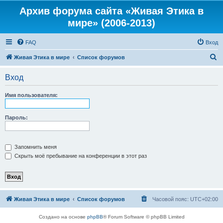
Архив форума сайта «Живая Этика в
мире» (2006-2013)
FAQ
Вход
П
Живая Этика в мире
Список форумов
о
Вход
и
с
Имя пользователя:
к
Пароль:
Запомнить меня
Скрыть моё пребывание на конференции в этот раз
Живая Этика в мире
Список форумов
Часовой пояс:
UTC+02:00
Создано на основе
phpBB
® Forum Software © phpBB Limited