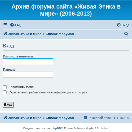
Архив форума сайта «Живая Этика в
мире» (2006-2013)
FAQ
Вход
П
Живая Этика в мире
Список форумов
о
Вход
и
с
Имя пользователя:
к
Пароль:
Запомнить меня
Скрыть моё пребывание на конференции в этот раз
Живая Этика в мире
Список форумов
Часовой пояс:
UTC+02:00
Создано на основе
phpBB
® Forum Software © phpBB Limited