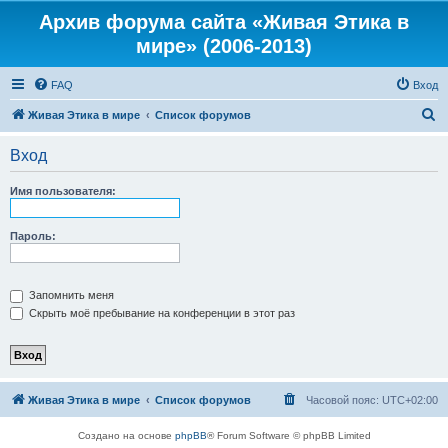
Архив форума сайта «Живая Этика в
мире» (2006-2013)
FAQ
Вход
П
Живая Этика в мире
Список форумов
о
Вход
и
с
Имя пользователя:
к
Пароль:
Запомнить меня
Скрыть моё пребывание на конференции в этот раз
Живая Этика в мире
Список форумов
Часовой пояс:
UTC+02:00
Создано на основе
phpBB
® Forum Software © phpBB Limited