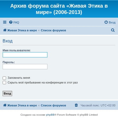
Архив форума сайта «Живая Этика в
мире» (2006-2013)
FAQ
Вход
П
Живая Этика в мире
Список форумов
о
Вход
и
с
Имя пользователя:
к
Пароль:
Запомнить меня
Скрыть моё пребывание на конференции в этот раз
Живая Этика в мире
Список форумов
Часовой пояс:
UTC+02:00
Создано на основе
phpBB
® Forum Software © phpBB Limited