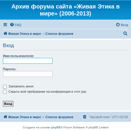
Архив форума сайта «Живая Этика в
мире» (2006-2013)
FAQ
Вход
П
Живая Этика в мире
Список форумов
о
Вход
и
с
Имя пользователя:
к
Пароль:
Запомнить меня
Скрыть моё пребывание на конференции в этот раз
Живая Этика в мире
Список форумов
Часовой пояс:
UTC+02:00
Создано на основе
phpBB
® Forum Software © phpBB Limited