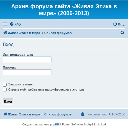
Архив форума сайта «Живая Этика в
мире» (2006-2013)
FAQ
Вход
П
Живая Этика в мире
Список форумов
о
Вход
и
с
Имя пользователя:
к
Пароль:
Запомнить меня
Скрыть моё пребывание на конференции в этот раз
Живая Этика в мире
Список форумов
Часовой пояс:
UTC+02:00
Создано на основе
phpBB
® Forum Software © phpBB Limited