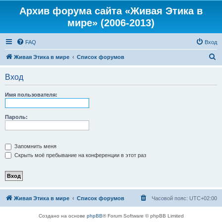
Архив форума сайта «Живая Этика в
мире» (2006-2013)
FAQ
Вход
П
Живая Этика в мире
Список форумов
о
Вход
и
с
Имя пользователя:
к
Пароль:
Запомнить меня
Скрыть моё пребывание на конференции в этот раз
Живая Этика в мире
Список форумов
Часовой пояс:
UTC+02:00
Создано на основе
phpBB
® Forum Software © phpBB Limited