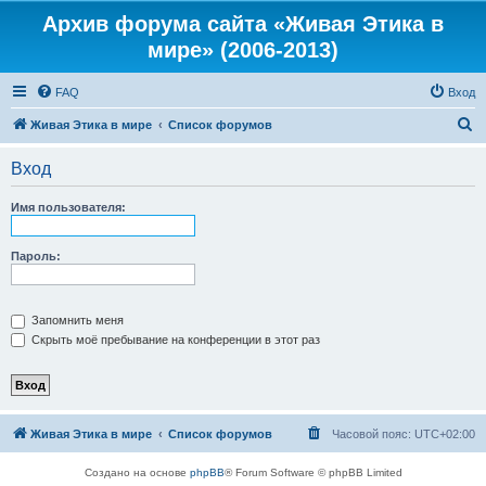
Архив форума сайта «Живая Этика в
мире» (2006-2013)
FAQ
Вход
П
Живая Этика в мире
Список форумов
о
Вход
и
с
Имя пользователя:
к
Пароль:
Запомнить меня
Скрыть моё пребывание на конференции в этот раз
Живая Этика в мире
Список форумов
Часовой пояс:
UTC+02:00
Создано на основе
phpBB
® Forum Software © phpBB Limited