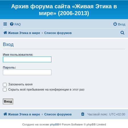
Архив форума сайта «Живая Этика в
мире» (2006-2013)
FAQ
Вход
П
Живая Этика в мире
Список форумов
о
Вход
и
с
Имя пользователя:
к
Пароль:
Запомнить меня
Скрыть моё пребывание на конференции в этот раз
Живая Этика в мире
Список форумов
Часовой пояс:
UTC+02:00
Создано на основе
phpBB
® Forum Software © phpBB Limited