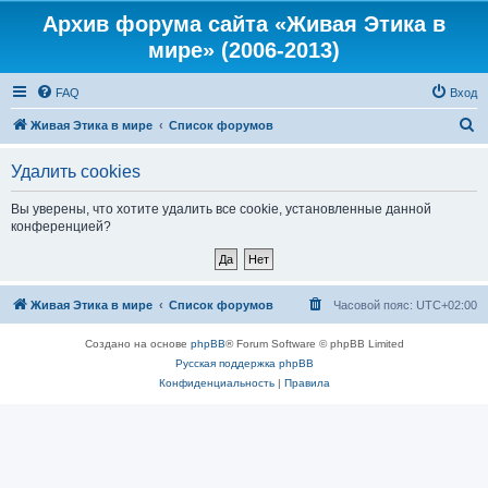
Архив форума сайта «Живая Этика в
мире» (2006-2013)
FAQ
Вход
П
Живая Этика в мире
Список форумов
о
Удалить cookies
и
с
Вы уверены, что хотите удалить все cookie, установленные данной
конференцией?
к
Живая Этика в мире
Список форумов
Часовой пояс:
UTC+02:00
Создано на основе
phpBB
® Forum Software © phpBB Limited
Русская поддержка phpBB
Конфиденциальность
|
Правила