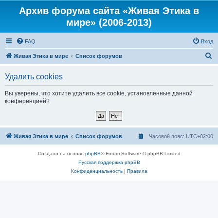
Архив форума сайта «Живая Этика в
мире» (2006-2013)
FAQ
Вход
П
Живая Этика в мире
Список форумов
о
Удалить cookies
и
с
Вы уверены, что хотите удалить все cookie, установленные данной
конференцией?
к
Живая Этика в мире
Список форумов
Часовой пояс:
UTC+02:00
Создано на основе
phpBB
® Forum Software © phpBB Limited
Русская поддержка phpBB
Конфиденциальность
|
Правила