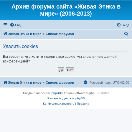
Архив форума сайта «Живая Этика в
мире» (2006-2013)
FAQ
Вход
П
Живая Этика в мире
Список форумов
о
Удалить cookies
и
с
Вы уверены, что хотите удалить все cookie, установленные данной
конференцией?
к
Живая Этика в мире
Список форумов
Часовой пояс:
UTC+02:00
Создано на основе
phpBB
® Forum Software © phpBB Limited
Русская поддержка phpBB
Конфиденциальность
|
Правила