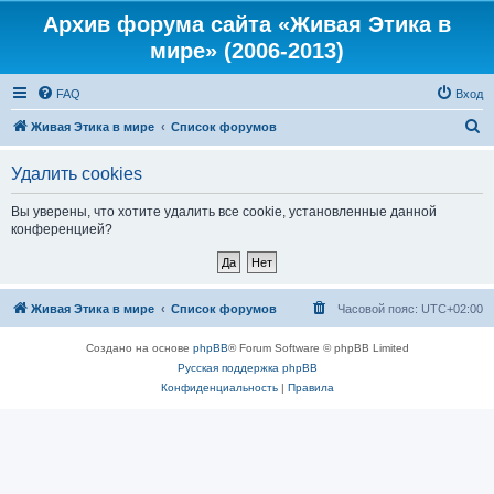
Архив форума сайта «Живая Этика в
мире» (2006-2013)
FAQ
Вход
П
Живая Этика в мире
Список форумов
о
Удалить cookies
и
с
Вы уверены, что хотите удалить все cookie, установленные данной
конференцией?
к
Живая Этика в мире
Список форумов
Часовой пояс:
UTC+02:00
Создано на основе
phpBB
® Forum Software © phpBB Limited
Русская поддержка phpBB
Конфиденциальность
|
Правила