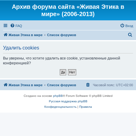
Архив форума сайта «Живая Этика в
мире» (2006-2013)
FAQ
Вход
П
Живая Этика в мире
Список форумов
о
Удалить cookies
и
с
Вы уверены, что хотите удалить все cookie, установленные данной
конференцией?
к
Живая Этика в мире
Список форумов
Часовой пояс:
UTC+02:00
Создано на основе
phpBB
® Forum Software © phpBB Limited
Русская поддержка phpBB
Конфиденциальность
|
Правила