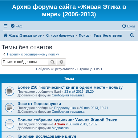
Архив форума сайта «Живая Этика в
мире» (2006-2013)
FAQ
Вход
П
Живая Этика в мире
Список форумов
Поиск
Темы без ответов
о
Темы без ответов
и
Перейти к расширенному поиску
с
Поиск
Расширенный поиск
к
Найдено 78 результатов • Страница
1
из
1
Темы
Более 250 "йогических" книг в одном месте - пользу
Последнее сообщение
Ikari
«
23 май 2013, 15:20
Добавлено в форуме
Свободная тематика
Эссе от Подсолнушки
Последнее сообщение
Подсолнушка
«
30 янв 2013, 10:41
Добавлено в форуме
Свободная тематика
Полное собрание аудиокниг Учения Живой Этики
Последнее сообщение
Admin
«
30 ноя 2012, 17:32
Добавлено в форуме
Медиатека
Кирлиан исследование цигун