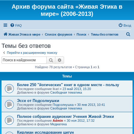
Архив форума сайта «Живая Этика в
мире» (2006-2013)
FAQ
Вход
П
Живая Этика в мире
Список форумов
Поиск
Темы без ответов
о
Темы без ответов
и
Перейти к расширенному поиску
с
Поиск
Расширенный поиск
к
Найдено 78 результатов • Страница
1
из
1
Темы
Более 250 "йогических" книг в одном месте - пользу
Последнее сообщение
Ikari
«
23 май 2013, 15:20
Добавлено в форуме
Свободная тематика
Эссе от Подсолнушки
Последнее сообщение
Подсолнушка
«
30 янв 2013, 10:41
Добавлено в форуме
Свободная тематика
Полное собрание аудиокниг Учения Живой Этики
Последнее сообщение
Admin
«
30 ноя 2012, 17:32
Добавлено в форуме
Медиатека
Кирлиан исследование цигун