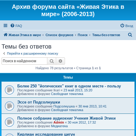
Архив форума сайта «Живая Этика в
мире» (2006-2013)
FAQ
Вход
П
Живая Этика в мире
Список форумов
Поиск
Темы без ответов
о
Темы без ответов
и
Перейти к расширенному поиску
с
Поиск
Расширенный поиск
к
Найдено 78 результатов • Страница
1
из
1
Темы
Более 250 "йогических" книг в одном месте - пользу
Последнее сообщение
Ikari
«
23 май 2013, 15:20
Добавлено в форуме
Свободная тематика
Эссе от Подсолнушки
Последнее сообщение
Подсолнушка
«
30 янв 2013, 10:41
Добавлено в форуме
Свободная тематика
Полное собрание аудиокниг Учения Живой Этики
Последнее сообщение
Admin
«
30 ноя 2012, 17:32
Добавлено в форуме
Медиатека
Кирлиан исследование цигун