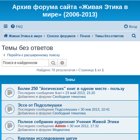
Архив форума сайта «Живая Этика в
мире» (2006-2013)
FAQ
Вход
П
Живая Этика в мире
Список форумов
Поиск
Темы без ответов
о
Темы без ответов
и
Перейти к расширенному поиску
с
Поиск
Расширенный поиск
к
Найдено 78 результатов • Страница
1
из
1
Темы
Более 250 "йогических" книг в одном месте - пользу
Последнее сообщение
Ikari
«
23 май 2013, 15:20
Добавлено в форуме
Свободная тематика
Эссе от Подсолнушки
Последнее сообщение
Подсолнушка
«
30 янв 2013, 10:41
Добавлено в форуме
Свободная тематика
Полное собрание аудиокниг Учения Живой Этики
Последнее сообщение
Admin
«
30 ноя 2012, 17:32
Добавлено в форуме
Медиатека
Кирлиан исследование цигун