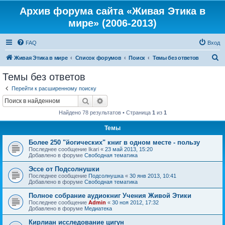
Архив форума сайта «Живая Этика в
мире» (2006-2013)
FAQ
Вход
П
Живая Этика в мире
Список форумов
Поиск
Темы без ответов
о
Темы без ответов
и
Перейти к расширенному поиску
с
Поиск
Расширенный поиск
к
Найдено 78 результатов • Страница
1
из
1
Темы
Более 250 "йогических" книг в одном месте - пользу
Последнее сообщение
Ikari
«
23 май 2013, 15:20
Добавлено в форуме
Свободная тематика
Эссе от Подсолнушки
Последнее сообщение
Подсолнушка
«
30 янв 2013, 10:41
Добавлено в форуме
Свободная тематика
Полное собрание аудиокниг Учения Живой Этики
Последнее сообщение
Admin
«
30 ноя 2012, 17:32
Добавлено в форуме
Медиатека
Кирлиан исследование цигун