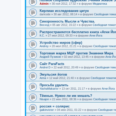
Полное собрание аудиокниг Учения Живой Э
Admin
»
30 ноя 2012, 17:32
» в форуме
Медиатека
Кирлиан исследование цигун
darkside
»
30 авг 2012, 08:14
» в форуме
Свободная тема
Синхронность Мысли и Чувства.
Восход
»
05 авг 2012, 15:22
» в форуме
Свободная темат
Распространяется бесплатно книга «Агни Йог
К.С.
»
27 июл 2012, 09:33
» в форуме
Агни Йога
Устройство миров (сфер)
Andrey
»
20 июл 2012, 21:21
» в форуме
Свободная тема
Торговая марка МЦР против Знамени Мира
Андрей Пузиков
»
02 июл 2012, 13:45
» в форуме
Агни Йо
Сайт ParaFacts
Andrei D
»
22 май 2012, 20:49
» в форуме
Свободная тем
Эмульсия йогов
Anna
»
12 май 2012, 21:40
» в форуме
Свободная темати
Просьба удалить
YashaMakarov
»
13 окт 2011, 21:17
» в форуме
Агни Йога
Тёмные. Нужно ли им мешать?
Nisajon
»
22 июн 2011, 08:36
» в форуме
Свободная тема
россия = солярис
gaikinvictor
»
04 июн 2011, 01:22
» в форуме
Свободная т