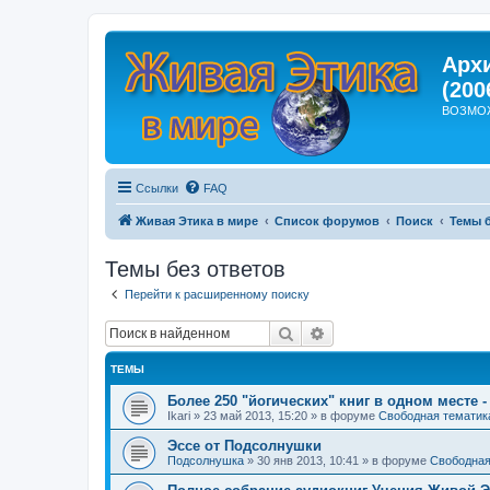
Арх
(200
ВОЗМО
Ссылки
FAQ
Живая Этика в мире
Список форумов
Поиск
Темы б
Темы без ответов
Перейти к расширенному поиску
Поиск
Расширенный поиск
ТЕМЫ
Более 250 "йогических" книг в одном месте -
Ikari
»
23 май 2013, 15:20
» в форуме
Свободная тематик
Эссе от Подсолнушки
Подсолнушка
»
30 янв 2013, 10:41
» в форуме
Свободная