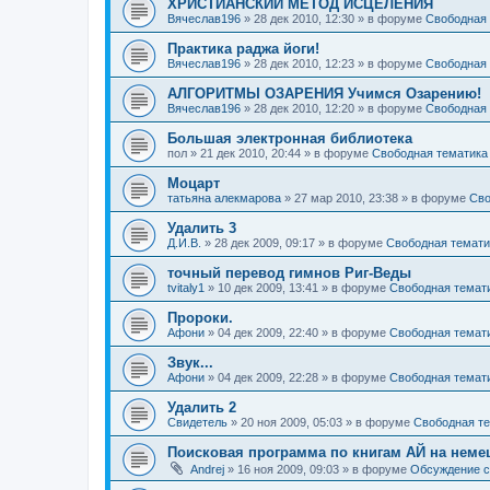
ХРИСТИАНСКИЙ МЕТОД ИСЦЕЛЕНИЯ
Вячеслав196
»
28 дек 2010, 12:30
» в форуме
Свободная 
Практика раджа йоги!
Вячеслав196
»
28 дек 2010, 12:23
» в форуме
Свободная 
АЛГОРИТМЫ ОЗАРЕНИЯ Учимся Озарению!
Вячеслав196
»
28 дек 2010, 12:20
» в форуме
Свободная 
Большая электронная библиотека
пол
»
21 дек 2010, 20:44
» в форуме
Свободная тематика
Моцарт
татьяна алекмарова
»
27 мар 2010, 23:38
» в форуме
Сво
Удалить 3
Д.И.В.
»
28 дек 2009, 09:17
» в форуме
Свободная темати
точный перевод гимнов Риг-Веды
tvitaly1
»
10 дек 2009, 13:41
» в форуме
Свободная темат
Пророки.
Афони
»
04 дек 2009, 22:40
» в форуме
Свободная темат
Звук...
Афони
»
04 дек 2009, 22:28
» в форуме
Свободная темат
Удалить 2
Свидетель
»
20 ноя 2009, 05:03
» в форуме
Свободная т
Поисковая программа по книгам АЙ на неме
Andrej
»
16 ноя 2009, 09:03
» в форуме
Обсуждение с