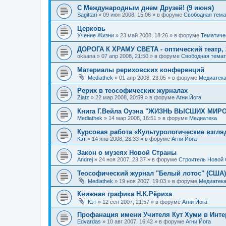
С Международным днем Друзей! (9 июня)
Sagittari
»
09 июн 2008, 15:06
» в форуме
Свободная тема
Церковь
Учение Жизни
»
23 май 2008, 18:26
» в форуме
Тематиче
ДОРОГА К ХРАМУ СВЕТА - оптический театр, 
oksana
»
07 апр 2008, 21:50
» в форуме
Свободная темат
Материалы рериховских конференций
Mediathek
»
01 апр 2008, 23:05
» в форуме
Медиатек
Рерих в теософических журналах
Ziatz
»
22 мар 2008, 20:59
» в форуме
Агни Йога
Книга Г.Вейла Оуэна "ЖИЗНЬ ВЫСШИХ МИР
Mediathek
»
14 мар 2008, 16:51
» в форуме
Медиатека
Курсовая работа «Культурологические взгля
Кэт
»
14 янв 2008, 23:33
» в форуме
Агни Йога
Закон о музеях Новой Страны
Andrej
»
24 ноя 2007, 23:37
» в форуме
Строитель Новой
Теософический журнал "Белый лотос" (США)
Mediathek
»
19 ноя 2007, 19:03
» в форуме
Медиатек
Книжная графика Н.К.Рёриха
Кэт
»
12 сен 2007, 21:57
» в форуме
Агни Йога
Профанация имени Учителя Кут Хуми в Инте
Edvardas
»
10 авг 2007, 16:42
» в форуме
Агни Йога