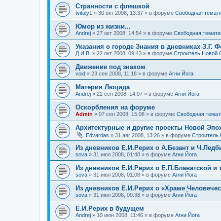
Странности с флешкой
tvitaly1
»
30 окт 2008, 13:37
» в форуме
Свободная темат
Юмор из жизни...
Andrej
»
27 окт 2008, 14:54
» в форуме
Свободная темати
Указания о городе Знания в дневниках З.Г. 
Д.И.В.
»
22 окт 2008, 09:43
» в форуме
Строитель Новой 
Движение под знаком
void
»
23 сен 2008, 11:18
» в форуме
Агни Йога
Материя Люцида
Andrej
»
22 сен 2008, 14:07
» в форуме
Агни Йога
Оскорбления на форуме
Admin
»
07 сен 2008, 15:08
» в форуме
Свободная темат
Архитектурные и другие проекты Новой Эпо
Edvardas
»
31 авг 2008, 13:26
» в форуме
Строитель
Из дневников Е.И.Рерих о А.Безант и Ч.Ледб
sova
»
31 июл 2008, 01:48
» в форуме
Агни Йога
Из дневников Е.И.Рерих о Е.П.Блаватской и
sova
»
31 июл 2008, 01:08
» в форуме
Агни Йога
Из дневников Е.И.Рерих о «Храме Человечес
sova
»
31 июл 2008, 00:38
» в форуме
Агни Йога
Е.И.Рерих в будущем
Andrej
»
10 июн 2008, 11:46
» в форуме
Агни Йога