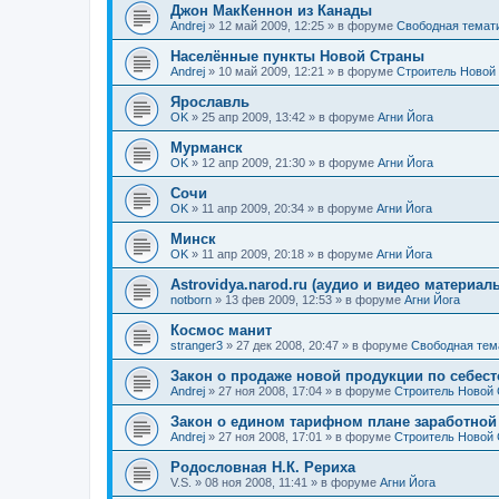
Джон МакКеннон из Канады
Andrej
»
12 май 2009, 12:25
» в форуме
Свободная темат
Населённые пункты Новой Страны
Andrej
»
10 май 2009, 12:21
» в форуме
Строитель Новой
Ярославль
OK
»
25 апр 2009, 13:42
» в форуме
Агни Йога
Мурманск
OK
»
12 апр 2009, 21:30
» в форуме
Агни Йога
Сочи
OK
»
11 апр 2009, 20:34
» в форуме
Агни Йога
Минск
OK
»
11 апр 2009, 20:18
» в форуме
Агни Йога
Astrovidya.narod.ru (аудио и видео материал
notborn
»
13 фев 2009, 12:53
» в форуме
Агни Йога
Космос манит
stranger3
»
27 дек 2008, 20:47
» в форуме
Свободная тем
Закон о продаже новой продукции по себест
Andrej
»
27 ноя 2008, 17:04
» в форуме
Строитель Новой
Закон о едином тарифном плане заработной
Andrej
»
27 ноя 2008, 17:01
» в форуме
Строитель Новой
Родословная Н.К. Рериха
V.S.
»
08 ноя 2008, 11:41
» в форуме
Агни Йога