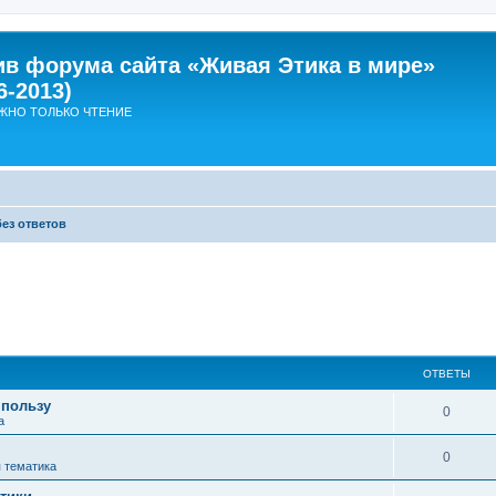
ив форума сайта «Живая Этика в мире»
6-2013)
ЖНО ТОЛЬКО ЧТЕНИЕ
ез ответов
ОТВЕТЫ
 пользу
О
0
а
т
О
0
 тематика
в
т