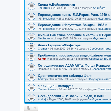
Снова А.Войнаровская
Защитник
»
20 июл 2007, 10:28
» в форуме
Агни Йога
Первоиздание писем Е.И.Рерих, Рига, 1940 г.
Mediathek
»
28 апр 2007, 09:25
» в форуме
Медиатек
Первоиздание «Напутствие Вождю», 1933 г.
Mediathek
»
24 апр 2007, 21:51
» в форуме
Медиатек
Фильм Памятное собрание в честь С.Н.Рериха
Mediathek
»
11 мар 2007, 18:56
» в форуме
Медиатека
Диета Геркулеса/Пифагора
Cramer
»
03 мар 2007, 15:56
» в форуме
Свободная тема
Проблемы с просмотром видео-файлов мед
Admin
»
18 фев 2007, 18:11
» в форуме
Свободная тема
Сотрудничество АДАМАНТа, Фонда Рерихов и
Romanus
»
25 янв 2007, 20:40
» в форуме
Свободная тем
Одонтологические таблицы Фоля
Andrej
»
20 янв 2007, 19:04
» в форуме
Обсуждение стате
4 принцип – камарупа
Учение Жизни
»
06 янв 2007, 20:52
» в форуме
Тематичес
Оссендовский – "И звери, и люди, и боги"
Andrej
»
20 дек 2006, 16:01
» в форуме
Свободная темати