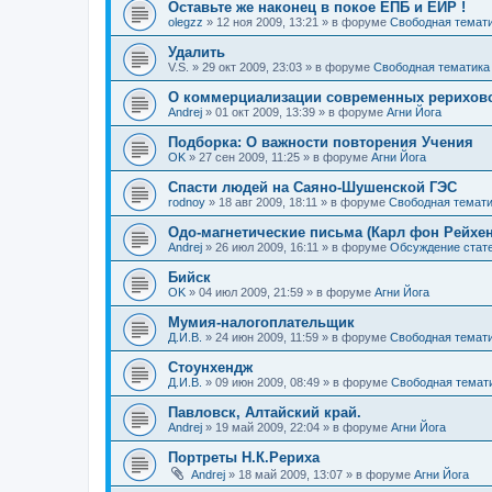
Оставьте же наконец в покое ЕПБ и ЕИР !
olegzz
»
12 ноя 2009, 13:21
» в форуме
Свободная темат
Удалить
V.S.
»
29 окт 2009, 23:03
» в форуме
Свободная тематика
О коммерциализации современных рерихов
Andrej
»
01 окт 2009, 13:39
» в форуме
Агни Йога
Подборка: О важности повторения Учения
OK
»
27 сен 2009, 11:25
» в форуме
Агни Йога
Спасти людей на Саяно-Шушенской ГЭС
rodnoy
»
18 авг 2009, 18:11
» в форуме
Свободная темат
Одо-магнетические письма (Карл фон Рейхен
Andrej
»
26 июл 2009, 16:11
» в форуме
Обсуждение стате
Бийск
OK
»
04 июл 2009, 21:59
» в форуме
Агни Йога
Мумия-налогоплательщик
Д.И.В.
»
24 июн 2009, 11:59
» в форуме
Свободная темат
Стоунхендж
Д.И.В.
»
09 июн 2009, 08:49
» в форуме
Свободная темат
Павловск, Алтайский край.
Andrej
»
19 май 2009, 22:04
» в форуме
Агни Йога
Портреты Н.К.Рериха
Andrej
»
18 май 2009, 13:07
» в форуме
Агни Йога