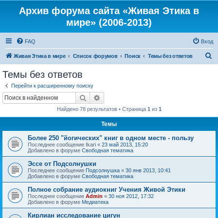
Архив форума сайта «Живая Этика в
мире» (2006-2013)
FAQ
Вход
П
Живая Этика в мире
Список форумов
Поиск
Темы без ответов
о
Темы без ответов
и
Перейти к расширенному поиску
с
Поиск
Расширенный поиск
к
Найдено 78 результатов • Страница
1
из
1
Темы
Более 250 "йогических" книг в одном месте - пользу
Последнее сообщение
Ikari
«
23 май 2013, 15:20
Добавлено в форуме
Свободная тематика
Эссе от Подсолнушки
Последнее сообщение
Подсолнушка
«
30 янв 2013, 10:41
Добавлено в форуме
Свободная тематика
Полное собрание аудиокниг Учения Живой Этики
Последнее сообщение
Admin
«
30 ноя 2012, 17:32
Добавлено в форуме
Медиатека
Кирлиан исследование цигун