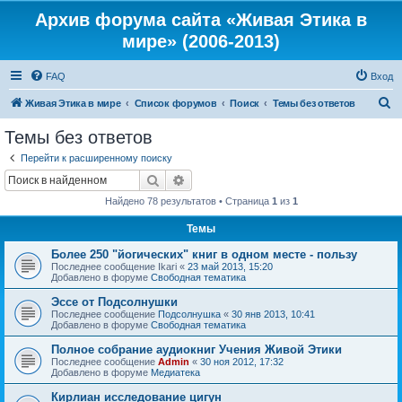
Архив форума сайта «Живая Этика в
мире» (2006-2013)
FAQ
Вход
П
Живая Этика в мире
Список форумов
Поиск
Темы без ответов
о
Темы без ответов
и
Перейти к расширенному поиску
с
Поиск
Расширенный поиск
к
Найдено 78 результатов • Страница
1
из
1
Темы
Более 250 "йогических" книг в одном месте - пользу
Последнее сообщение
Ikari
«
23 май 2013, 15:20
Добавлено в форуме
Свободная тематика
Эссе от Подсолнушки
Последнее сообщение
Подсолнушка
«
30 янв 2013, 10:41
Добавлено в форуме
Свободная тематика
Полное собрание аудиокниг Учения Живой Этики
Последнее сообщение
Admin
«
30 ноя 2012, 17:32
Добавлено в форуме
Медиатека
Кирлиан исследование цигун