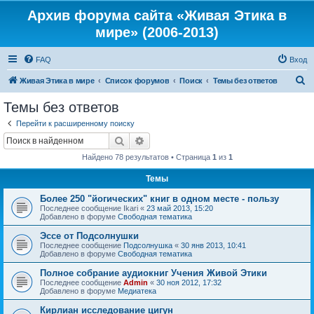
Архив форума сайта «Живая Этика в
мире» (2006-2013)
FAQ
Вход
П
Живая Этика в мире
Список форумов
Поиск
Темы без ответов
о
Темы без ответов
и
Перейти к расширенному поиску
с
Поиск
Расширенный поиск
к
Найдено 78 результатов • Страница
1
из
1
Темы
Более 250 "йогических" книг в одном месте - пользу
Последнее сообщение
Ikari
«
23 май 2013, 15:20
Добавлено в форуме
Свободная тематика
Эссе от Подсолнушки
Последнее сообщение
Подсолнушка
«
30 янв 2013, 10:41
Добавлено в форуме
Свободная тематика
Полное собрание аудиокниг Учения Живой Этики
Последнее сообщение
Admin
«
30 ноя 2012, 17:32
Добавлено в форуме
Медиатека
Кирлиан исследование цигун