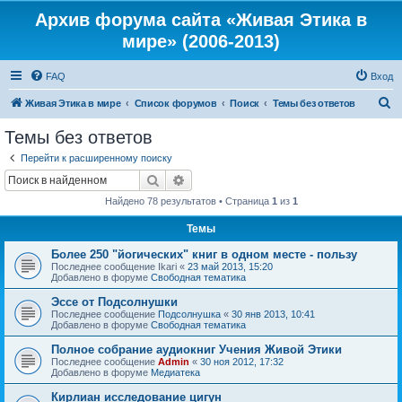
Архив форума сайта «Живая Этика в
мире» (2006-2013)
FAQ
Вход
П
Живая Этика в мире
Список форумов
Поиск
Темы без ответов
о
Темы без ответов
и
Перейти к расширенному поиску
с
Поиск
Расширенный поиск
к
Найдено 78 результатов • Страница
1
из
1
Темы
Более 250 "йогических" книг в одном месте - пользу
Последнее сообщение
Ikari
«
23 май 2013, 15:20
Добавлено в форуме
Свободная тематика
Эссе от Подсолнушки
Последнее сообщение
Подсолнушка
«
30 янв 2013, 10:41
Добавлено в форуме
Свободная тематика
Полное собрание аудиокниг Учения Живой Этики
Последнее сообщение
Admin
«
30 ноя 2012, 17:32
Добавлено в форуме
Медиатека
Кирлиан исследование цигун