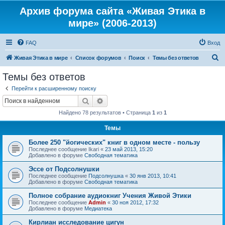
Архив форума сайта «Живая Этика в
мире» (2006-2013)
FAQ
Вход
П
Живая Этика в мире
Список форумов
Поиск
Темы без ответов
о
Темы без ответов
и
Перейти к расширенному поиску
с
Поиск
Расширенный поиск
к
Найдено 78 результатов • Страница
1
из
1
Темы
Более 250 "йогических" книг в одном месте - пользу
Последнее сообщение
Ikari
«
23 май 2013, 15:20
Добавлено в форуме
Свободная тематика
Эссе от Подсолнушки
Последнее сообщение
Подсолнушка
«
30 янв 2013, 10:41
Добавлено в форуме
Свободная тематика
Полное собрание аудиокниг Учения Живой Этики
Последнее сообщение
Admin
«
30 ноя 2012, 17:32
Добавлено в форуме
Медиатека
Кирлиан исследование цигун