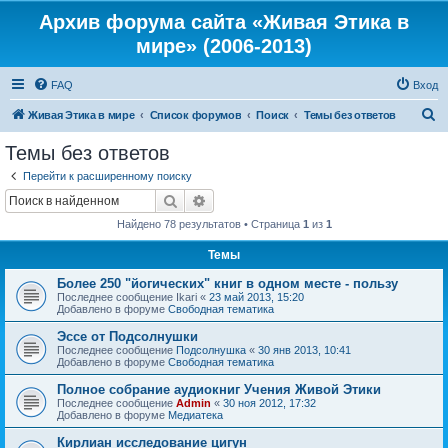
Архив форума сайта «Живая Этика в
мире» (2006-2013)
FAQ
Вход
П
Живая Этика в мире
Список форумов
Поиск
Темы без ответов
о
Темы без ответов
и
Перейти к расширенному поиску
с
Поиск
Расширенный поиск
к
Найдено 78 результатов • Страница
1
из
1
Темы
Более 250 "йогических" книг в одном месте - пользу
Последнее сообщение
Ikari
«
23 май 2013, 15:20
Добавлено в форуме
Свободная тематика
Эссе от Подсолнушки
Последнее сообщение
Подсолнушка
«
30 янв 2013, 10:41
Добавлено в форуме
Свободная тематика
Полное собрание аудиокниг Учения Живой Этики
Последнее сообщение
Admin
«
30 ноя 2012, 17:32
Добавлено в форуме
Медиатека
Кирлиан исследование цигун