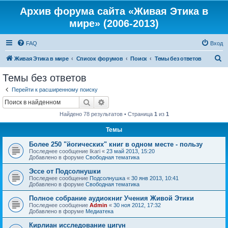
Архив форума сайта «Живая Этика в
мире» (2006-2013)
FAQ
Вход
П
Живая Этика в мире
Список форумов
Поиск
Темы без ответов
о
Темы без ответов
и
Перейти к расширенному поиску
с
Поиск
Расширенный поиск
к
Найдено 78 результатов • Страница
1
из
1
Темы
Более 250 "йогических" книг в одном месте - пользу
Последнее сообщение
Ikari
«
23 май 2013, 15:20
Добавлено в форуме
Свободная тематика
Эссе от Подсолнушки
Последнее сообщение
Подсолнушка
«
30 янв 2013, 10:41
Добавлено в форуме
Свободная тематика
Полное собрание аудиокниг Учения Живой Этики
Последнее сообщение
Admin
«
30 ноя 2012, 17:32
Добавлено в форуме
Медиатека
Кирлиан исследование цигун