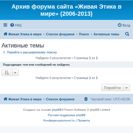
Архив форума сайта «Живая Этика в
мире» (2006-2013)
FAQ
Вход
П
Живая Этика в мире
Список форумов
Поиск
Активные темы
о
Активные темы
и
Перейти к расширенному поиску
с
Найдено 0 результатов • Страница
1
из
1
к
Подходящих тем или сообщений не найдено.
Найдено 0 результатов • Страница
1
из
1
Перейти
Живая Этика в мире
Список форумов
Часовой пояс:
UTC+02:00
Создано на основе
phpBB
® Forum Software © phpBB Limited
Русская поддержка phpBB
Конфиденциальность
|
Правила