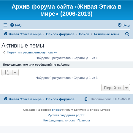
Архив форума сайта «Живая Этика в
мире» (2006-2013)
FAQ
Вход
П
Живая Этика в мире
Список форумов
Поиск
Активные темы
о
Активные темы
и
Перейти к расширенному поиску
с
Найдено 0 результатов • Страница
1
из
1
к
Подходящих тем или сообщений не найдено.
Найдено 0 результатов • Страница
1
из
1
Перейти
Живая Этика в мире
Список форумов
Часовой пояс:
UTC+02:00
Создано на основе
phpBB
® Forum Software © phpBB Limited
Русская поддержка phpBB
Конфиденциальность
|
Правила