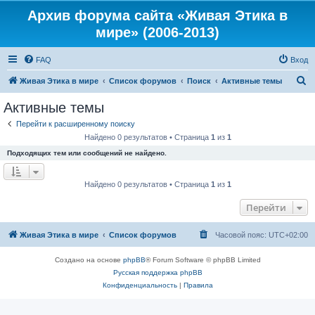
Архив форума сайта «Живая Этика в
мире» (2006-2013)
FAQ
Вход
П
Живая Этика в мире
Список форумов
Поиск
Активные темы
о
Активные темы
и
Перейти к расширенному поиску
с
Найдено 0 результатов • Страница
1
из
1
к
Подходящих тем или сообщений не найдено.
Найдено 0 результатов • Страница
1
из
1
Перейти
Живая Этика в мире
Список форумов
Часовой пояс:
UTC+02:00
Создано на основе
phpBB
® Forum Software © phpBB Limited
Русская поддержка phpBB
Конфиденциальность
|
Правила