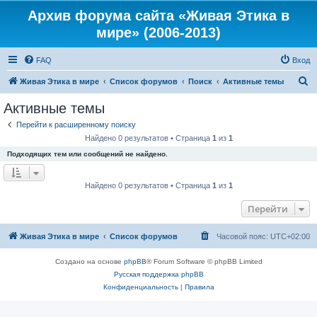
Архив форума сайта «Живая Этика в
мире» (2006-2013)
FAQ
Вход
П
Живая Этика в мире
Список форумов
Поиск
Активные темы
о
Активные темы
и
Перейти к расширенному поиску
с
Найдено 0 результатов • Страница
1
из
1
к
Подходящих тем или сообщений не найдено.
Найдено 0 результатов • Страница
1
из
1
Перейти
Живая Этика в мире
Список форумов
Часовой пояс:
UTC+02:00
Создано на основе
phpBB
® Forum Software © phpBB Limited
Русская поддержка phpBB
Конфиденциальность
|
Правила