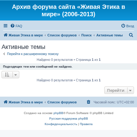
Архив форума сайта «Живая Этика в
мире» (2006-2013)
FAQ
Вход
П
Живая Этика в мире
Список форумов
Поиск
Активные темы
о
Активные темы
и
Перейти к расширенному поиску
с
Найдено 0 результатов • Страница
1
из
1
к
Подходящих тем или сообщений не найдено.
Найдено 0 результатов • Страница
1
из
1
Перейти
Живая Этика в мире
Список форумов
Часовой пояс:
UTC+02:00
Создано на основе
phpBB
® Forum Software © phpBB Limited
Русская поддержка phpBB
Конфиденциальность
|
Правила