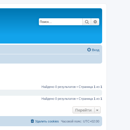
Поиск
Расширенный по
Вход
Найдено 0 результатов • Страница
1
из
1
Найдено 0 результатов • Страница
1
из
1
Перейти
Удалить cookies
Часовой пояс:
UTC+02:00