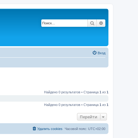
Поиск
Расширенный по
Вход
Найдено 0 результатов • Страница
1
из
1
Найдено 0 результатов • Страница
1
из
1
Перейти
Удалить cookies
Часовой пояс:
UTC+02:00