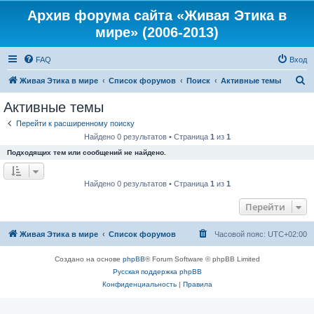
Архив форума сайта «Живая Этика в
мире» (2006-2013)
FAQ
Вход
П
Живая Этика в мире
Список форумов
Поиск
Активные темы
о
Активные темы
и
Перейти к расширенному поиску
с
Найдено 0 результатов • Страница
1
из
1
к
Подходящих тем или сообщений не найдено.
Найдено 0 результатов • Страница
1
из
1
Перейти
Живая Этика в мире
Список форумов
Часовой пояс:
UTC+02:00
Создано на основе
phpBB
® Forum Software © phpBB Limited
Русская поддержка phpBB
Конфиденциальность
|
Правила