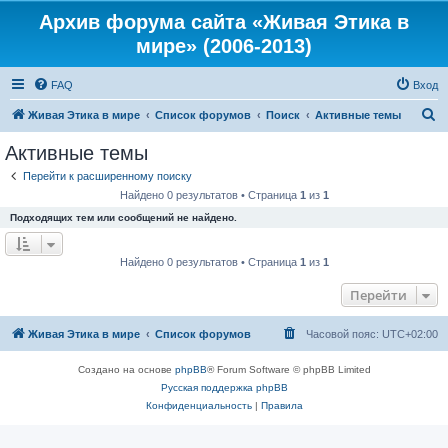
Архив форума сайта «Живая Этика в
мире» (2006-2013)
FAQ
Вход
П
Живая Этика в мире
Список форумов
Поиск
Активные темы
о
Активные темы
и
Перейти к расширенному поиску
с
Найдено 0 результатов • Страница
1
из
1
к
Подходящих тем или сообщений не найдено.
Найдено 0 результатов • Страница
1
из
1
Перейти
Живая Этика в мире
Список форумов
Часовой пояс:
UTC+02:00
Создано на основе
phpBB
® Forum Software © phpBB Limited
Русская поддержка phpBB
Конфиденциальность
|
Правила