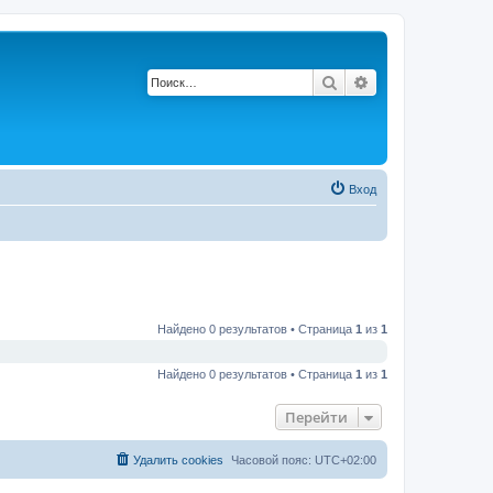
Поиск
Расширенный по
Вход
Найдено 0 результатов • Страница
1
из
1
Найдено 0 результатов • Страница
1
из
1
Перейти
Удалить cookies
Часовой пояс:
UTC+02:00