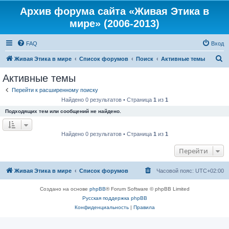
Архив форума сайта «Живая Этика в
мире» (2006-2013)
FAQ
Вход
П
Живая Этика в мире
Список форумов
Поиск
Активные темы
о
Активные темы
и
Перейти к расширенному поиску
с
Найдено 0 результатов • Страница
1
из
1
к
Подходящих тем или сообщений не найдено.
Найдено 0 результатов • Страница
1
из
1
Перейти
Живая Этика в мире
Список форумов
Часовой пояс:
UTC+02:00
Создано на основе
phpBB
® Forum Software © phpBB Limited
Русская поддержка phpBB
Конфиденциальность
|
Правила