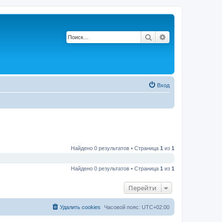
Поиск
Расширенный по
Вход
Найдено 0 результатов • Страница
1
из
1
Найдено 0 результатов • Страница
1
из
1
Перейти
Удалить cookies
Часовой пояс:
UTC+02:00