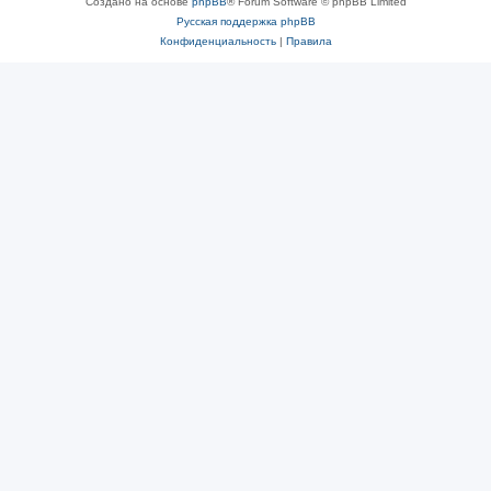
Создано на основе
phpBB
® Forum Software © phpBB Limited
Русская поддержка phpBB
Конфиденциальность
|
Правила