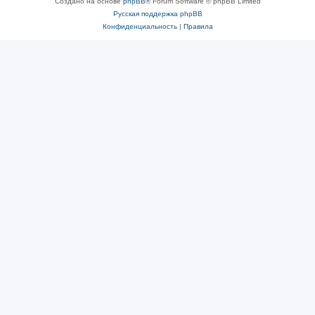
Создано на основе
phpBB
® Forum Software © phpBB Limited
Русская поддержка phpBB
Конфиденциальность
|
Правила