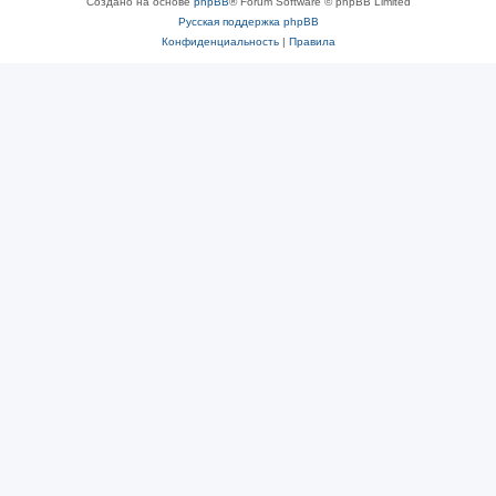
Создано на основе
phpBB
® Forum Software © phpBB Limited
Русская поддержка phpBB
Конфиденциальность
|
Правила