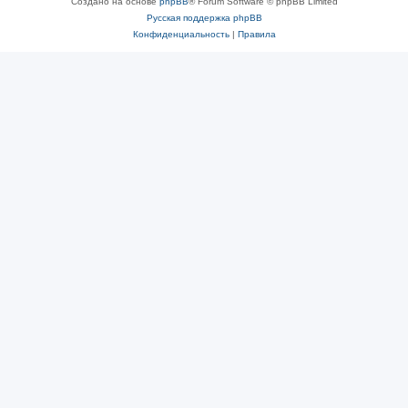
Создано на основе
phpBB
® Forum Software © phpBB Limited
Русская поддержка phpBB
Конфиденциальность
|
Правила