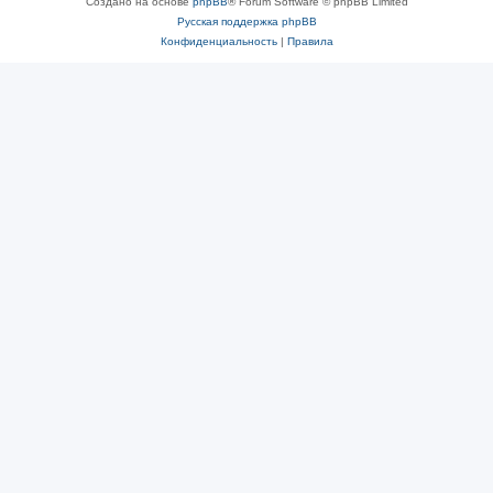
Создано на основе
phpBB
® Forum Software © phpBB Limited
Русская поддержка phpBB
Конфиденциальность
|
Правила