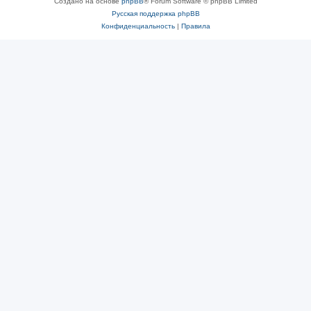
Создано на основе
phpBB
® Forum Software © phpBB Limited
Русская поддержка phpBB
Конфиденциальность
|
Правила