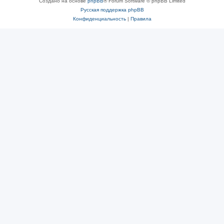
Создано на основе
phpBB
® Forum Software © phpBB Limited
Русская поддержка phpBB
Конфиденциальность
|
Правила