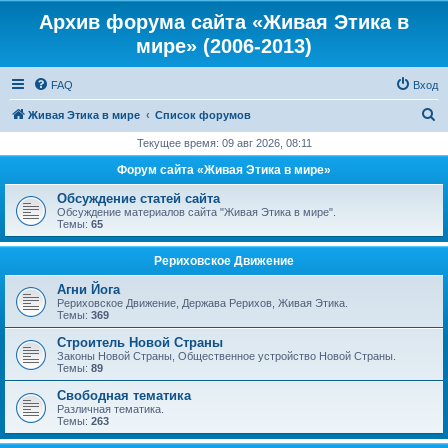
Архив форума сайта «Живая Этика в
мире» (2006-2013)
FAQ
Вход
П
Живая Этика в мире
Список форумов
о
Текущее время: 09 авг 2026, 08:11
и
Форум сайта «Живая Этика в мире»
с
Обсуждение статей сайта
к
Обсуждение материалов сайта "Живая Этика в мире".
Темы:
65
Рериховское Движение
Агни Йога
Рериховское Движение, Держава Рерихов, Живая Этика.
Темы:
369
Строитель Новой Страны
Законы Новой Страны, Общественное устройство Новой Страны.
Темы:
89
Свободная тематика
Различная тематика.
Темы:
263