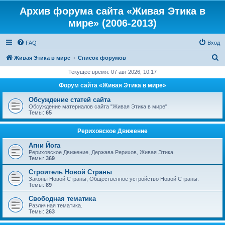
Архив форума сайта «Живая Этика в
мире» (2006-2013)
FAQ
Вход
П
Живая Этика в мире
Список форумов
о
Текущее время: 07 авг 2026, 10:17
и
Форум сайта «Живая Этика в мире»
с
Обсуждение статей сайта
к
Обсуждение материалов сайта "Живая Этика в мире".
Темы:
65
Рериховское Движение
Агни Йога
Рериховское Движение, Держава Рерихов, Живая Этика.
Темы:
369
Строитель Новой Страны
Законы Новой Страны, Общественное устройство Новой Страны.
Темы:
89
Свободная тематика
Различная тематика.
Темы:
263