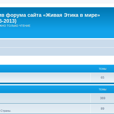
ив форума сайта «Живая Этика в мире»
6-2013)
ЖНО ТОЛЬКО ЧТЕНИЕ
ТЕМЫ
Т
65
е
ТЕМЫ
м
ы
Т
369
е
Т
89
 Страны.
м