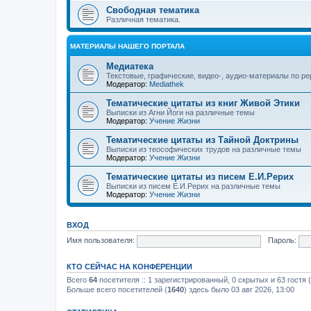
Свободная тематика
Различная тематика.
МАТЕРИАЛЫ НАШЕГО ПОРТАЛА
Медиатека
Текстовые, графические, видео-, аудио-материалы по р
Модератор:
Mediathek
Тематические цитаты из книг Живой Этики
Выписки из Агни Йоги на различные темы
Модератор:
Учение Жизни
Тематические цитаты из Тайной Доктрины
Выписки из теософических трудов на различные темы
Модератор:
Учение Жизни
Тематические цитаты из писем Е.И.Рерих
Выписки из писем Е.И.Рерих на различные темы
Модератор:
Учение Жизни
ВХОД
Имя пользователя:
Пароль:
КТО СЕЙЧАС НА КОНФЕРЕНЦИИ
Всего
64
посетителя :: 1 зарегистрированный, 0 скрытых и 63 гостя
Больше всего посетителей (
1640
) здесь было 03 авг 2026, 13:00