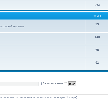
е
ы
Т
263
м
е
ы
ТЕМЫ
м
ы
Т
33
ериховской тематике
е
м
Т
140
ы
е
м
Т
68
ы
е
м
Т
62
ы
е
м
ы
|
Запомнить меня
 (основано на активности пользователей за последние 5 минут)